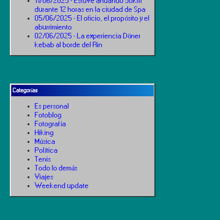
11/06/2025 - Estuve andando 50km
durante 12 horas en la ciudad de Spa
05/06/2025 - El oficio, el propósito y el
aburrimiento
02/06/2025 - La experiencia Döner
kebab al borde del Rin
Categorías
Es personal
Fotoblog
Fotografía
Hiking
Música
Política
Tenis
Todo lo demás
Viajes
Weekend update