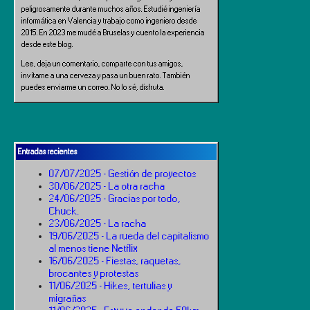
peligrosamente durante muchos años. Estudié ingeniería
informática en Valencia y trabajo como ingeniero desde
2015. En 2023 me mudé a Bruselas y cuento la experiencia
desde este blog.
Lee, deja un comentario, comparte con tus amigos,
invítame a una cerveza y pasa un buen rato. También
puedes enviarme un correo. No lo sé, disfruta.
Entradas recientes
07/07/2025 - Gestión de proyectos
30/06/2025 - La otra racha
24/06/2025 - Gracias por todo,
Chuck.
23/06/2025 - La racha
19/06/2025 - La rueda del capitalismo
al menos tiene Netflix
16/06/2025 - Fiestas, raquetas,
brocantes y protestas
11/06/2025 - Hikes, tertulias y
migrañas