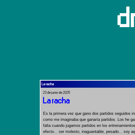
d
La racha
23 de junio de 2025
La racha
Es la primera vez que gano dos partidos seguidos i
como me imaginaba que ganaría partidos. Los he gan
falta cuando jugamos partidos en los entrenamientos.
efecto... ser molesto, inaguantable, pesado... soy a