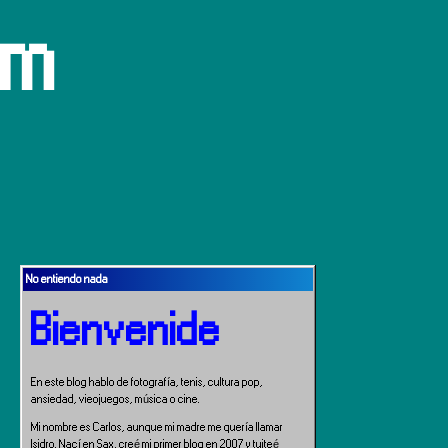
om
No entiendo nada
Bienvenide
En este blog hablo de fotografía, tenis, cultura pop,
ansiedad, vieojuegos, música o cine.
Mi nombre es Carlos, aunque mi madre me quería llamar
Isidro. Nací en Sax, creé mi primer blog en 2007 y tuiteé