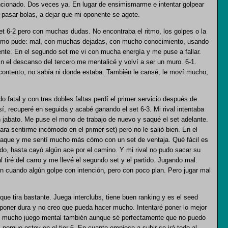
ncionado. Dos veces ya. En lugar de ensimismarme e intentar golpear
a pasar bolas, a dejar que mi oponente se agote.
et 6-2 pero con muchas dudas. No encontraba el ritmo, los golpes o la
omo pude: mal, con muchas dejadas, con mucho conocimiento, usando
ente. En el segundo set me vi con mucha energía y me puse a fallar.
En el descanso del tercero me mentalicé y volví a ser un muro. 6-1.
contento, no sabía ni donde estaba. También le cansé, le moví mucho,
fatal y con tres dobles faltas perdí el primer servicio después de
 sí, recuperé en seguida y acabé ganando el set 6-3. Mi rival intentaba
 jabato. Me puse el mono de trabajo de nuevo y saqué el set adelante.
para sentirme incómodo en el primer set) pero no le salió bien. En el
saque y me sentí mucho más cómo con un set de ventaja. Qué fácil es
do, hasta cayó algún ace por el camino. Y mi rival no pudo sacar su
al tiré del carro y me llevé el segundo set y el partido. Jugando mal.
 en cuando algún golpe con intención, pero con poco plan. Pero jugar mal
ue tira bastante. Juega interclubs, tiene buen ranking y es el seed
poner dura y no creo que pueda hacer mucho. Intentaré poner lo mejor
ay mucho juego mental también aunque sé perfectamente que no puedo
porque estoy en el tier 6. En cuanto empiece a subir se irá todo al