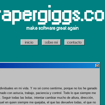
rapergiggs.c
make software great again
inicio
sobre mi
contacto
ndividuales en mi vida. Y no sé como sentirme, porque no los he ganado
ado con astucia, trabajo, paciencia y control. Todo lo que siempre me
 Seguir todas las bolas, intentar cambiar mucho de altura, dirección,
quel en quien siempre me quejaba, el que las devuelve todas, el que no