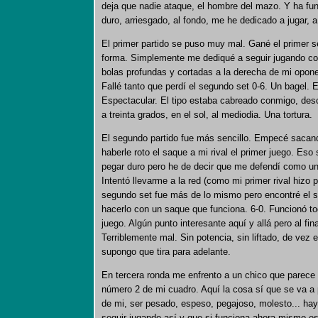
deja que nadie ataque, el hombre del mazo. Y ha fu
duro, arriesgado, al fondo, me he dedicado a jugar, 
El primer partido se puso muy mal. Gané el primer s
forma. Simplemente me dediqué a seguir jugando c
bolas profundas y cortadas a la derecha de mi opon
Fallé tanto que perdí el segundo set 0-6. Un bagel. 
Espectacular. El tipo estaba cabreado conmigo, des
a treinta grados, en el sol, al mediodia. Una tortura.
El segundo partido fue más sencillo. Empecé sacando 
haberle roto el saque a mi rival el primer juego. Eso
pegar duro pero he de decir que me defendí como un
Intentó llevarme a la red (como mi primer rival hizo 
segundo set fue más de lo mismo pero encontré el 
hacerlo con un saque que funciona. 6-0. Funcionó to
juego. Algún punto interesante aquí y allá pero al fin
Terriblemente mal. Sin potencia, sin liftado, de vez
supongo que tira para adelante.
En tercera ronda me enfrento a un chico que parece q
número 2 de mi cuadro. Aquí la cosa sí que se va a 
de mi, ser pesado, espeso, pegajoso, molesto... h
seguir jugando así y que si funciona ahora mismo es 