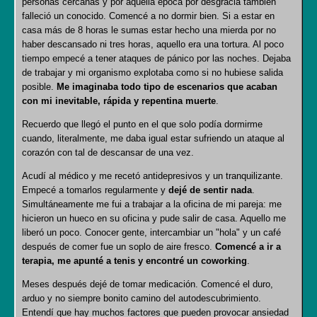
personas cercanas y por aquella época por desgracia también
falleció un conocido. Comencé a no dormir bien. Si a estar en
casa más de 8 horas le sumas estar hecho una mierda por no
haber descansado ni tres horas, aquello era una tortura. Al poco
tiempo empecé a tener ataques de pánico por las noches. Dejaba
de trabajar y mi organismo explotaba como si no hubiese salida
posible.
Me imaginaba todo tipo de escenarios que acaban
con mi inevitable, rápida y repentina muerte
.
Recuerdo que llegó el punto en el que solo podía dormirme
cuando, literalmente, me daba igual estar sufriendo un ataque al
corazón con tal de descansar de una vez.
Acudí al médico y me recetó antidepresivos y un tranquilizante.
Empecé a tomarlos regularmente y
dejé de sentir nada
.
Simultáneamente me fui a trabajar a la oficina de mi pareja: me
hicieron un hueco en su oficina y pude salir de casa. Aquello me
liberó un poco. Conocer gente, intercambiar un "hola" y un café
después de comer fue un soplo de aire fresco.
Comencé a ir a
terapia, me apunté a tenis y encontré un coworking
.
Meses después dejé de tomar medicación. Comencé el duro,
arduo y no siempre bonito camino del autodescubrimiento.
Entendí que hay muchos factores que pueden provocar ansiedad