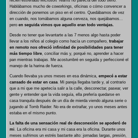
recién estrenado Microsoft Teams no parecía del todo serio.
Hablábamos mucho de coworkings, oficinas o cómo convencer a
dirección de ponernos un piso en el centro. Quedábamos de vez
en cuando, nos tomábamos alguna cerveza, nos quejábamos...
pero
en seguida vimos que aquello eran todo ventajas.
Desde no tener que levantarte a las 7 menos algo hasta poder
llevar a los niños al colegio como hacía un compañero,
trabajar
en remoto nos ofreció infinidad de posibilidades para tener
más tiempo libre
, conciliar más y, porqué no, aprender a hacer
pan mientras trabajas. Me acostumbré en seguida y perfeccioné el
manejo de la harina de fuerza.
Cuando llevaba ya unos meses en esa dinámica,
empecé a estar
cansado de estar en casa
. Mi pareja llegaba tarde y, al contrario
que a mi que me apetecía salir a la calle, desconectar, pasear, ver
gente y entender que la vida seguía, ella prefería quedarse en
casa tranquila después de un día de mierda viendo alguna serie o
jugando al Tomb Raider. No era de extrañar, yo unos meses antes
estaba en el mismo punto.
La falta de una sensación real de desconexión se apoderó de
mi
. La oficina era mi casa y mi casa era la oficina. Durante unos
meses sufrimos un estrés bastante alto: jornadas largas, presión,