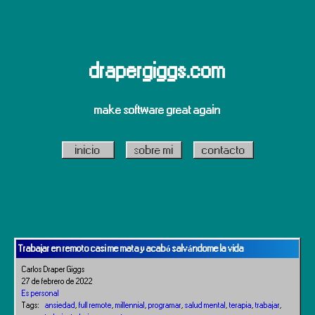
drapergiggs.com
make software great again
inicio
sobre mi
contacto
Trabajar en remoto casi me mata y acabó salvándome la vida
Carlos Draper Giggs
27 de febrero de 2022
Es personal
Tags:
ansiedad
,
full remote
,
millennial
,
programar
,
salud mental
,
terapia
,
trabajar
,