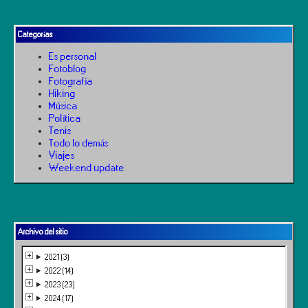
Categorías
Es personal
Fotoblog
Fotografía
Hiking
Música
Política
Tenis
Todo lo demás
Viajes
Weekend update
Archivo del sitio
2021 (3)
2022 (14)
2023 (23)
2024 (17)