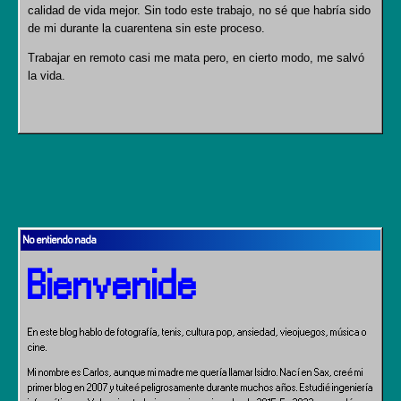
calidad de vida mejor. Sin todo este trabajo, no sé que habría sido
de mi durante la cuarentena sin este proceso.
Trabajar en remoto casi me mata pero, en cierto modo, me salvó
la vida.
No entiendo nada
Bienvenide
En este blog hablo de fotografía, tenis, cultura pop, ansiedad, vieojuegos, música o
cine.
Mi nombre es Carlos, aunque mi madre me quería llamar Isidro. Nací en Sax, creé mi
primer blog en 2007 y tuiteé peligrosamente durante muchos años. Estudié ingeniería