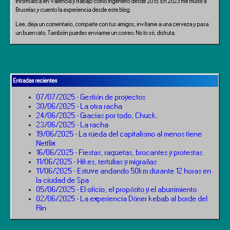
informática en Valencia y trabajo como ingeniero desde 2015. En 2023 me mudé a
Bruselas y cuento la experiencia desde este blog.
Lee, deja un comentario, comparte con tus amigos, invítame a una cerveza y pasa
un buen rato. También puedes enviarme un correo. No lo sé, disfruta.
Entradas recientes
07/07/2025 - Gestión de proyectos
30/06/2025 - La otra racha
24/06/2025 - Gracias por todo, Chuck.
23/06/2025 - La racha
19/06/2025 - La rueda del capitalismo al menos tiene
Netflix
16/06/2025 - Fiestas, raquetas, brocantes y protestas
11/06/2025 - Hikes, tertulias y migrañas
11/06/2025 - Estuve andando 50km durante 12 horas en
la ciudad de Spa
05/06/2025 - El oficio, el propósito y el aburrimiento
02/06/2025 - La experiencia Döner kebab al borde del
Rin