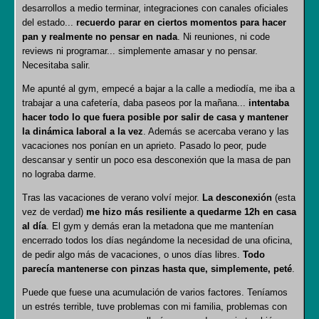
desarrollos a medio terminar, integraciones con canales oficiales
del estado...
recuerdo parar en ciertos momentos para hacer
pan y realmente no pensar en nada
. Ni reuniones, ni code
reviews ni programar... simplemente amasar y no pensar.
Necesitaba salir.
Me apunté al gym, empecé a bajar a la calle a mediodía, me iba a
trabajar a una cafetería, daba paseos por la mañana...
intentaba
hacer todo lo que fuera posible por salir de casa y mantener
la dinámica laboral a la vez
. Además se acercaba verano y las
vacaciones nos ponían en un aprieto. Pasado lo peor, pude
descansar y sentir un poco esa desconexión que la masa de pan
no lograba darme.
Tras las vacaciones de verano volví mejor.
La desconexión
(esta
vez de verdad)
me hizo más resiliente a quedarme 12h en casa
al día
. El gym y demás eran la metadona que me mantenían
encerrado todos los días negándome la necesidad de una oficina,
de pedir algo más de vacaciones, o unos días libres.
Todo
parecía mantenerse con pinzas hasta que, simplemente, peté
.
Puede que fuese una acumulación de varios factores. Teníamos
un estrés terrible, tuve problemas con mi familia, problemas con