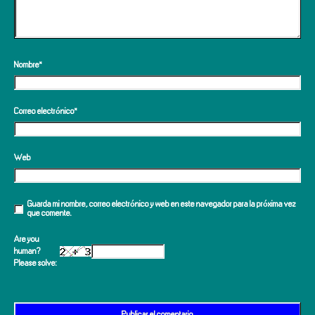
Nombre
*
Correo electrónico
*
Web
Guarda mi nombre, correo electrónico y web en este navegador para la próxima vez
que comente.
Are you
human?
Please solve: