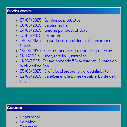
Entradas recientes
07/07/2025 - Gestión de proyectos
30/06/2025 - La otra racha
24/06/2025 - Gracias por todo, Chuck.
23/06/2025 - La racha
19/06/2025 - La rueda del capitalismo al menos tiene
Netflix
16/06/2025 - Fiestas, raquetas, brocantes y protestas
11/06/2025 - Hikes, tertulias y migrañas
11/06/2025 - Estuve andando 50km durante 12 horas en
la ciudad de Spa
05/06/2025 - El oficio, el propósito y el aburrimiento
02/06/2025 - La experiencia Döner kebab al borde del
Rin
Categorías
Es personal
Fotoblog
Fotografía