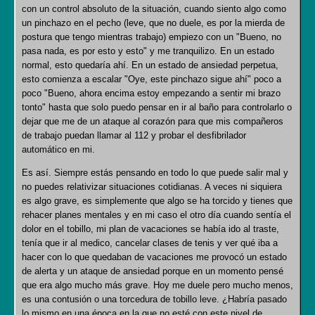
con un control absoluto de la situación, cuando siento algo como
un pinchazo en el pecho (leve, que no duele, es por la mierda de
postura que tengo mientras trabajo) empiezo con un "Bueno, no
pasa nada, es por esto y esto" y me tranquilizo. En un estado
normal, esto quedaría ahí. En un estado de ansiedad perpetua,
esto comienza a escalar "Oye, este pinchazo sigue ahí" poco a
poco "Bueno, ahora encima estoy empezando a sentir mi brazo
tonto" hasta que solo puedo pensar en ir al baño para controlarlo o
dejar que me de un ataque al corazón para que mis compañeros
de trabajo puedan llamar al 112 y probar el desfibrilador
automático en mi.
Es así. Siempre estás pensando en todo lo que puede salir mal y
no puedes relativizar situaciones cotidianas. A veces ni siquiera
es algo grave, es simplemente que algo se ha torcido y tienes que
rehacer planes mentales y en mi caso el otro día cuando sentía el
dolor en el tobillo, mi plan de vacaciones se había ido al traste,
tenía que ir al medico, cancelar clases de tenis y ver qué iba a
hacer con lo que quedaban de vacaciones me provocó un estado
de alerta y un ataque de ansiedad porque en un momento pensé
que era algo mucho más grave. Hoy me duele pero mucho menos,
es una contusión o una torcedura de tobillo leve. ¿Habría pasado
lo mismo en una época en la que no esté con este nivel de