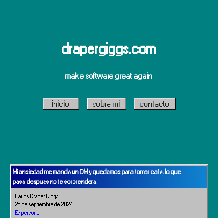
drapergiggs.com
make software great again
inicio
sobre mi
contacto
Mi ansiedad me mandó un DM y quedamos para tomar café, lo que
pasó después no te sorprenderá
Carlos Draper Giggs
25 de septiembre de 2024
Es personal