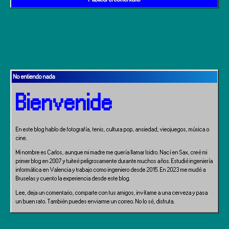
No entiendo nada
Bienvenide
En este blog hablo de fotografía, tenis, cultura pop, ansiedad, vieojuegos, música o
cine.
Mi nombre es Carlos, aunque mi madre me quería llamar Isidro. Nací en Sax, creé mi
primer blog en 2007 y tuiteé peligrosamente durante muchos años. Estudié ingeniería
informática en Valencia y trabajo como ingeniero desde 2015. En 2023 me mudé a
Bruselas y cuento la experiencia desde este blog.
Lee, deja un comentario, comparte con tus amigos, invítame a una cerveza y pasa
un buen rato. También puedes enviarme un correo. No lo sé, disfruta.