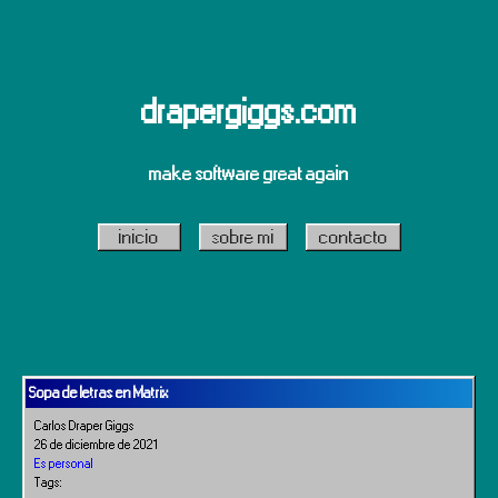
drapergiggs.com
make software great again
inicio
sobre mi
contacto
Sopa de letras en Matrix
Carlos Draper Giggs
26 de diciembre de 2021
Es personal
Tags: