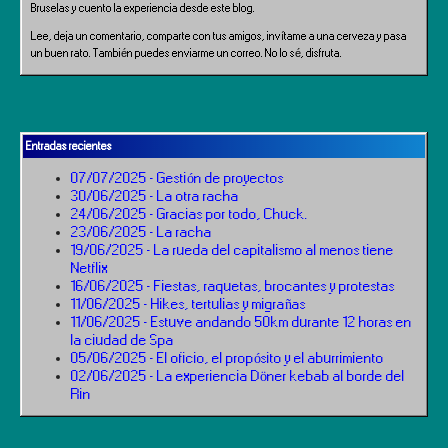
Bruselas y cuento la experiencia desde este blog.
Lee, deja un comentario, comparte con tus amigos, invítame a una cerveza y pasa
un buen rato. También puedes enviarme un correo. No lo sé, disfruta.
Entradas recientes
07/07/2025 - Gestión de proyectos
30/06/2025 - La otra racha
24/06/2025 - Gracias por todo, Chuck.
23/06/2025 - La racha
19/06/2025 - La rueda del capitalismo al menos tiene
Netflix
16/06/2025 - Fiestas, raquetas, brocantes y protestas
11/06/2025 - Hikes, tertulias y migrañas
11/06/2025 - Estuve andando 50km durante 12 horas en
la ciudad de Spa
05/06/2025 - El oficio, el propósito y el aburrimiento
02/06/2025 - La experiencia Döner kebab al borde del
Rin