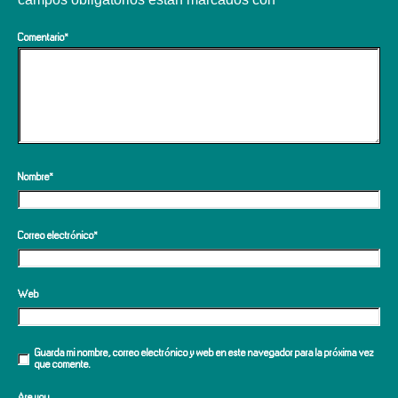
Comentario
*
Nombre
*
Correo electrónico
*
Web
Guarda mi nombre, correo electrónico y web en este navegador para la próxima vez
que comente.
Are you