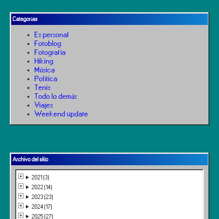
Categorías
Es personal
Fotoblog
Fotografía
Hiking
Música
Política
Tenis
Todo lo demás
Viajes
Weekend update
Archivo del sitio
2021 (3)
2022 (14)
2023 (23)
2024 (17)
2025 (27)