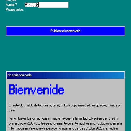
human?
Please solve:
No entiendo nada
Bienvenide
En este blog hablo de fotografía, tenis, cultura pop, ansiedad, vieojuegos, música o
cine.
Mi nombre es Carlos, aunque mi madre me quería llamar Isidro. Nací en Sax, creé mi
primer blog en 2007 y tuiteé peligrosamente durante muchos años. Estudié ingeniería
informática en Valencia y trabajo como ingeniero desde 2015. En 2023 me mudé a