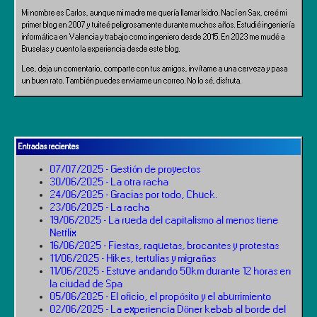
Mi nombre es Carlos, aunque mi madre me quería llamar Isidro. Nací en Sax, creé mi
primer blog en 2007 y tuiteé peligrosamente durante muchos años. Estudié ingeniería
informática en Valencia y trabajo como ingeniero desde 2015. En 2023 me mudé a
Bruselas y cuento la experiencia desde este blog.
Lee, deja un comentario, comparte con tus amigos, invítame a una cerveza y pasa
un buen rato. También puedes enviarme un correo. No lo sé, disfruta.
Entradas recientes
07/07/2025 - Gestión de proyectos
30/06/2025 - La otra racha
24/06/2025 - Gracias por todo, Chuck.
23/06/2025 - La racha
19/06/2025 - La rueda del capitalismo al menos tiene
Netflix
16/06/2025 - Fiestas, raquetas, brocantes y protestas
11/06/2025 - Hikes, tertulias y migrañas
11/06/2025 - Estuve andando 50km durante 12 horas en
la ciudad de Spa
05/06/2025 - El oficio, el propósito y el aburrimiento
02/06/2025 - La experiencia Döner kebab al borde del