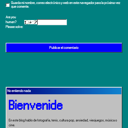
Guarda mi nombre, correo electrónico y web en este navegador para la próxima vez
que comente.
Are you
human?
Please solve:
No entiendo nada
Bienvenide
En este blog hablo de fotografía, tenis, cultura pop, ansiedad, vieojuegos, música o
cine.