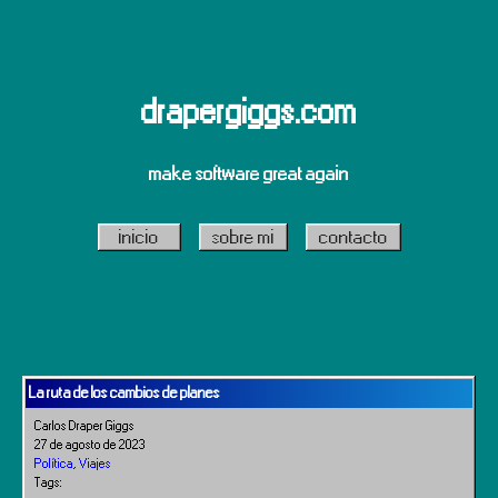
drapergiggs.com
make software great again
inicio
sobre mi
contacto
La ruta de los cambios de planes
Carlos Draper Giggs
27 de agosto de 2023
Política
,
Viajes
Tags: