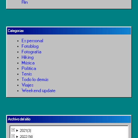
Rin
Categorías
Es personal
Fotoblog
Fotografía
Hiking
Música
Política
Tenis
Todo lo demás
Viajes
Weekend update
Archivo del sitio
2021 (3)
2022 (14)