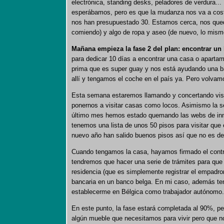
electrónica, standing desks, peladores de verdura.
esperábamos, pero es que la mudanza nos va a cos
nos han presupuestado 30. Estamos cerca, nos qued
comiendo) y algo de ropa y aseo (de nuevo, lo mismo)
Mañana empieza la fase 2 del plan: encontrar 
para dedicar 10 días a encontrar una casa o aparta
prima que es super guay y nos está ayudando una b
allí y tengamos el coche en el país ya. Pero volvamo
Esta semana estaremos llamando y concertando visit
ponernos a visitar casas como locos. Asimismo la s
último mes hemos estado quemando las webs de inm
tenemos una lista de unos 50 pisos para visitar que e
nuevo año han salido buenos pisos así que no es d
Cuando tengamos la casa, hayamos firmado el contra
tendremos que hacer una serie de trámites para que
residencia (que es simplemente registrar el empadr
bancaria en un banco belga. En mi caso, además teng
establecerme en Bélgica como trabajador autónomo.
En este punto, la fase estará completada al 90%, p
algún mueble que necesitamos para vivir pero que n