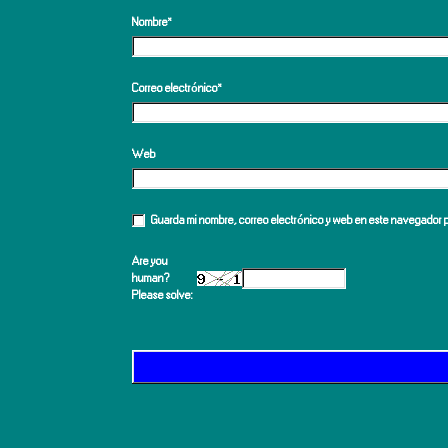
Nombre
*
Correo electrónico
*
Web
Guarda mi nombre, correo electrónico y web en este navegador 
Are you
human?
Please solve: