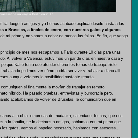
procesar de un viaje a Berlín en 2017
ilia, luego a amigos y ya hemos acabado explicándoselo hasta a las
 a Bruselas, a finales de enero, con nuestros gatos y algunos
e mi prima y no vamos a echar de menos las fallas. En fin, que vengo
rincipio de mes nos escapamos a Paris durante 10 días para unas
o. Al volver a Valencia, estuvimos un par de días en nuestra casa y
 porque Kalte tenía que atender diferentes temas de trabajo. Solo
abajando pudimos ver cómo podría ser vivir y trabajar a diario allí.
ses aunque veíamos la posibilidad bastante remota.
 comuniquen si finalmente la movían de trabajar en remoto
mato híbrido. Ha pasado pruebas, entrevistas y burocracia pero,
cuando acabábamos de volver de Bruselas, le comunicaron que en
anos a la obra: empresas de mudanza, calendario, fechas, qué nos
s a la familia, se lo decimos a amigos, hablamos con mi prima que
s a los gatos, vemos el papeleo necesario, hablamos con asesores...