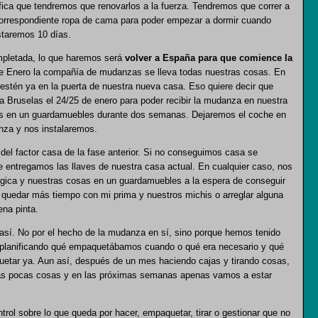
ifica que tendremos que renovarlos a la fuerza. Tendremos que correr a
orrespondiente ropa de cama para poder empezar a dormir cuando
staremos 10 días.
mpletada, lo que haremos será
volver a España para que comience la
de Enero la compañía de mudanzas se lleva todas nuestras cosas. En
 estén ya en la puerta de nuestra nueva casa. Eso quiere decir que
 Bruselas el 24/25 de enero para poder recibir la mudanza en nuestra
osas en un guardamuebles durante dos semanas. Dejaremos el coche en
nza y nos instalaremos.
el factor casa de la fase anterior. Si no conseguimos casa se
 entregamos las llaves de nuestra casa actual. En cualquier caso, nos
ica y nuestras cosas en un guardamuebles a la espera de conseguir
quedar más tiempo con mi prima y nuestros michis o arreglar alguna
ena pinta.
así. No por el hecho de la mudanza en sí, sino porque hemos tenido
 planificando qué empaquetábamos cuando o qué era necesario y qué
etar ya. Aun así, después de un mes haciendo cajas y tirando cosas,
as pocas cosas y en las próximas semanas apenas vamos a estar
rol sobre lo que queda por hacer, empaquetar, tirar o gestionar que no