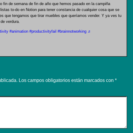
loso fin de semana de fin de año que hemos pasado en la campiña
 listas to-do en Notion para tener constancia de cualquier cosa que se
r es que tengamos que tirar muebles que queríamos vender. Y ya ves tu
de verdura.
ivity
#animation
#productivityfail
#brainnotworking
♬
ublicada.
Los campos obligatorios están marcados con
*