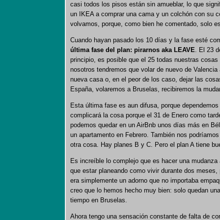
casi todos los pisos están sin amueblar, lo que sign
un IKEA a comprar una cama y un colchón con su c
volvamos, porque, como bien he comentado, solo e
Cuando hayan pasado los 10 días y la fase esté co
última fase del plan: pirarnos aka LEAVE
. El 23 
principio, es posible que el 25 todas nuestras cosas
nosotros tendremos que volar de nuevo de Valencia a
nueva casa o, en el peor de los caso, dejar las c
España, volaremos a Bruselas, recibiremos la muda
Esta última fase es aun difusa, porque dependemos d
complicará la cosa porque el 31 de Enero como tarde
podemos quedar en un AirBnb unos días más en Bélg
un apartamento en Febrero. También nos podríamos 
otra cosa. Hay planes B y C. Pero el plan A tiene bu
Es increíble lo complejo que es hacer una mudanza 
que estar planeando como vivir durante dos meses,
era simplemente un adorno que no importaba empaqu
creo que lo hemos hecho muy bien: solo quedan un
tiempo en Bruselas.
Ahora tengo una sensación constante de falta de cont