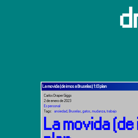
d
La movida (de irnos a Bruselas) 1: El plan
Carlos Draper Giggs
2 de enero de 2023
Es personal
Tags:
ansiedad
,
Bruselas
,
gatos
,
mudanza
,
trabajo
La movida (de i