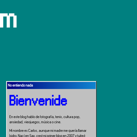
om
No entiendo nada
Bienvenide
En este blog hablo de fotografía, tenis, cultura pop,
ansiedad, vieojuegos, música o cine.
Mi nombre es Carlos, aunque mi madre me quería llamar
Isidro. Nací en Sax, creé mi primer blog en 2007 y tuiteé