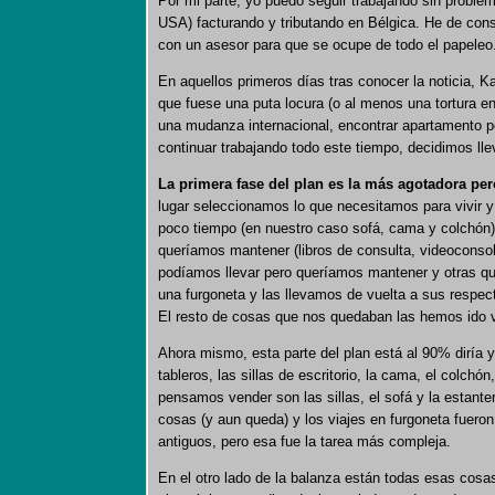
Por mi parte, yo puedo seguir trabajando sin problem
USA) facturando y tributando en Bélgica. He de cons
con un asesor para que se ocupe de todo el papeleo
En aquellos primeros días tras conocer la noticia, 
que fuese una puta locura (o al menos una tortura 
una mudanza internacional, encontrar apartamento p
continuar trabajando todo este tiempo, decidimos lle
La primera fase del plan es la más agotadora pe
lugar seleccionamos lo que necesitamos para vivir 
poco tiempo (en nuestro caso sofá, cama y colchón
queríamos mantener (libros de consulta, videoconso
podíamos llevar pero queríamos mantener y otras qu
una furgoneta y las llevamos de vuelta a sus respect
El resto de cosas que nos quedaban las hemos ido v
Ahora mismo, esta parte del plan está al 90% diría
tableros, las sillas de escritorio, la cama, el colchó
pensamos vender son las sillas, el sofá y la estante
cosas (y aun queda) y los viajes en furgoneta fuero
antiguos, pero esa fue la tarea más compleja.
En el otro lado de la balanza están todas esas cosa