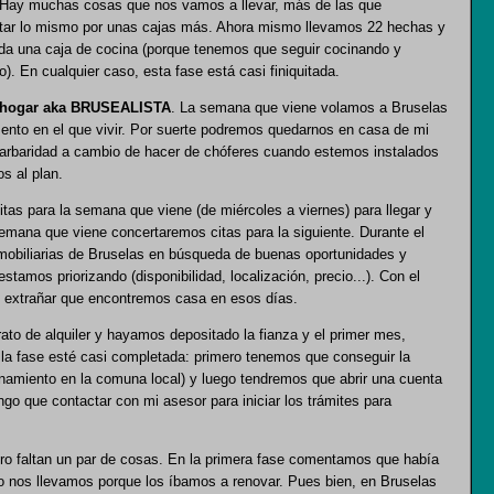
.. Hay muchas cosas que nos vamos a llevar, más de las que
tar lo mismo por unas cajas más. Ahora mismo llevamos 22 hechas y
a una caja de cocina (porque tenemos que seguir cocinando y
. En cualquier caso, esta fase está casi finiquitada.
un hogar aka BRUSEALISTA
. La semana que viene volamos a Bruselas
mento en el que vivir. Por suerte podremos quedarnos en casa de mi
arbaridad a cambio de hacer de chóferes cuando estemos instalados
s al plan.
as para la semana que viene (de miércoles a viernes) para llegar y
emana que viene concertaremos citas para la siguiente. Durante el
obiliarias de Bruselas en búsqueda de buenas oportunidades y
stamos priorizando (disponibilidad, localización, precio...). Con el
e extrañar que encontremos casa en esos días.
to de alquiler y hayamos depositado la fianza y el primer mes,
 la fase esté casi completada: primero tenemos que conseguir la
onamiento en la comuna local) y luego tendremos que abrir una cuenta
o que contactar con mi asesor para iniciar los trámites para
ero faltan un par de cosas. En la primera fase comentamos que había
o nos llevamos porque los íbamos a renovar. Pues bien, en Bruselas