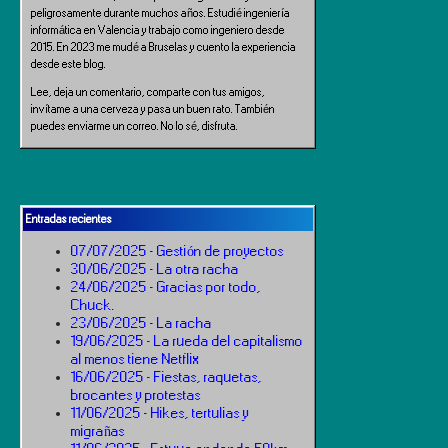
peligrosamente durante muchos años. Estudié ingeniería
informática en Valencia y trabajo como ingeniero desde
2015. En 2023 me mudé a Bruselas y cuento la experiencia
desde este blog.
Lee, deja un comentario, comparte con tus amigos,
invítame a una cerveza y pasa un buen rato. También
puedes enviarme un correo. No lo sé, disfruta.
Entradas recientes
07/07/2025 - Gestión de proyectos
30/06/2025 - La otra racha
24/06/2025 - Gracias por todo,
Chuck.
23/06/2025 - La racha
19/06/2025 - La rueda del capitalismo
al menos tiene Netflix
16/06/2025 - Fiestas, raquetas,
brocantes y protestas
11/06/2025 - Hikes, tertulias y
migrañas