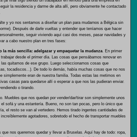
a (al final sigo siendo un trabajador en remoto para una empresa en
eguir la residencia y darme de alta allí, pero obviamente he contactado
.
Kalte y yo nos sentamos a diseñar un plan para mudarnos a Bélgica sin
enorme). Después de darle vueltas y entender que teníamos que hacer
ersonalmente, seguir viviendo aquí casi dos meses, pasar navidades y
var a cabo nuestro plan en tres fases:
ro la más sencilla: adelgazar y empaquetar la mudanza
. En primer
y trabajar desde el primer día. Las cosas que pensábamos renovar en
) las quitamos de ese grupo. Luego seleccionamos cosas que
las, tocadiscos...). De todo lo demás, había muchas cosas que no nos
e simplemente eran de nuestra familia. Todas estas las metimos en
ivas casas para quedarse allí o esperar a que nos las pudieran enviar.
endiendo o tirando.
 yo. Muebles que nos quedan por vender/dar/tirar son simplemente unos
n, el sofá y una estantería. Bueno, no son tan pocas, pero lo único que
ría, el resto se van al vertedero. Hemos tirado ingentes cantidades de
n increíblemente agotadores, sobretodo el hecho de transportar muebles
s que nos queremos quedar y llevar a Bruselas. Aquí hay de todo: ropa,