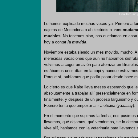
Una foto sin 
Lo hemos explicado muchas veces ya. Primero a fam
cajeras de Mercadona o al electricista:
nos mudamos
muebles
. No tenemos piso, nos quedamos en casa d
hoy a contar
la movida
.
Noviembre estaba siendo un mes movido, mucho. A p
merecidas vacaciones que aun no habíamos disfrutad
volvimos a coger un avión para aterrizar en Bruselas
estábamos unos días en la capi y aunque estuvimos tr
Porque sí, sabíamos que podía pasar desde hace me
Lo cierto es que Kalte lleva meses esperando que le
absolutamente a trabajar allí presencialmente en for
finalmente, y después de un proceso larguísimo y 
Febrero tenía que empezar a ir a oficina (yaaaaay).
En el momento que supimos la fecha, nos pusimos m
llevamos, qué dejamos, qué vendemos, se lo decimo
vive allí, hablamos con la veterinaria para llevarno