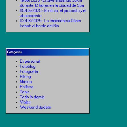
11/06/2025 - Estuve andando 50km
durante 12 horas en la ciudad de Spa
05/06/2025 - El oficio, el propósito y el
aburrimiento
02/06/2025 - La experiencia Döner
kebab al borde del Rin
Categorías
Es personal
Fotoblog
Fotografía
Hiking
Música
Política
Tenis
Todo lo demás
Viajes
Weekend update