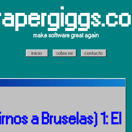
rapergiggs.c
make software great again
inicio
sobre mi
contacto
rnos a Bruselas) 1: El