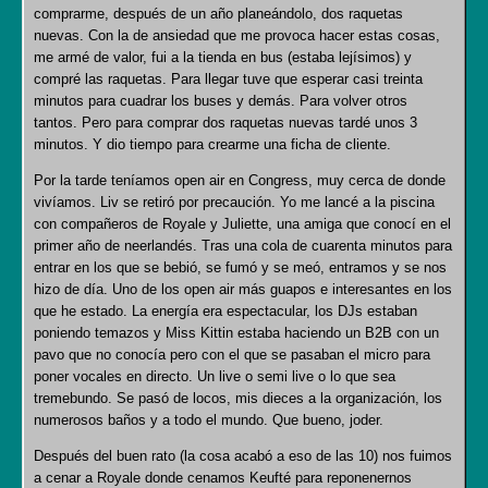
comprarme, después de un año planeándolo, dos raquetas
nuevas. Con la de ansiedad que me provoca hacer estas cosas,
me armé de valor, fui a la tienda en bus (estaba lejísimos) y
compré las raquetas. Para llegar tuve que esperar casi treinta
minutos para cuadrar los buses y demás. Para volver otros
tantos. Pero para comprar dos raquetas nuevas tardé unos 3
minutos. Y dio tiempo para crearme una ficha de cliente.
Por la tarde teníamos open air en Congress, muy cerca de donde
vivíamos. Liv se retiró por precaución. Yo me lancé a la piscina
con compañeros de Royale y Juliette, una amiga que conocí en el
primer año de neerlandés. Tras una cola de cuarenta minutos para
entrar en los que se bebió, se fumó y se meó, entramos y se nos
hizo de día. Uno de los open air más guapos e interesantes en los
que he estado. La energía era espectacular, los DJs estaban
poniendo temazos y Miss Kittin estaba haciendo un B2B con un
pavo que no conocía pero con el que se pasaban el micro para
poner vocales en directo. Un live o semi live o lo que sea
tremebundo. Se pasó de locos, mis dieces a la organización, los
numerosos baños y a todo el mundo. Que bueno, joder.
Después del buen rato (la cosa acabó a eso de las 10) nos fuimos
a cenar a Royale donde cenamos Keufté para reponenernos