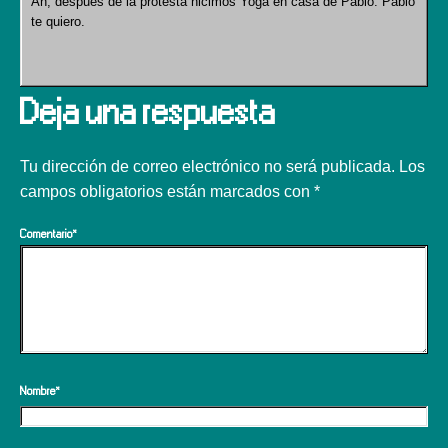
Ah, después de la protesta hicimos Yoga en casa de Pablo. Pablo
te quiero.
Deja una respuesta
Tu dirección de correo electrónico no será publicada.
Los
campos obligatorios están marcados con
*
Comentario
*
Nombre
*