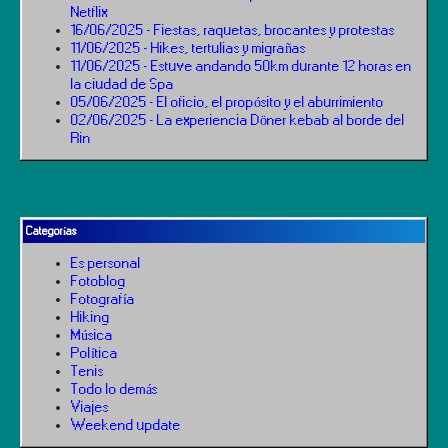
Netflix
16/06/2025 - Fiestas, raquetas, brocantes y protestas
11/06/2025 - Hikes, tertulias y migrañas
11/06/2025 - Estuve andando 50km durante 12 horas en
la ciudad de Spa
05/06/2025 - El oficio, el propósito y el aburrimiento
02/06/2025 - La experiencia Döner kebab al borde del
Rin
Categorías
Es personal
Fotoblog
Fotografía
Hiking
Música
Política
Tenis
Todo lo demás
Viajes
Weekend update