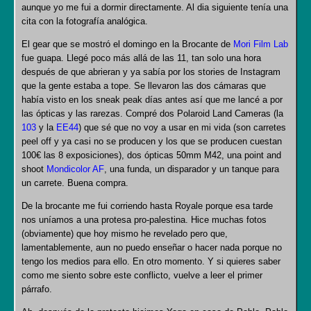
aunque yo me fui a dormir directamente. Al dia siguiente tenía una
cita con la fotografía analógica.
El gear que se mostró el domingo en la Brocante de
Mori Film Lab
fue guapa. Llegé poco más allá de las 11, tan solo una hora
después de que abrieran y ya sabía por los stories de Instagram
que la gente estaba a tope. Se llevaron las dos cámaras que
había visto en los sneak peak días antes así que me lancé a por
las ópticas y las rarezas. Compré dos Polaroid Land Cameras (la
103
y la
EE44
) que sé que no voy a usar en mi vida (son carretes
peel off y ya casi no se producen y los que se producen cuestan
100€ las 8 exposiciones), dos ópticas 50mm M42, una point and
shoot
Mondicolor AF
, una funda, un disparador y un tanque para
un carrete. Buena compra.
De la brocante me fui corriendo hasta Royale porque esa tarde
nos uníamos a una protesa pro-palestina. Hice muchas fotos
(obviamente) que hoy mismo he revelado pero que,
lamentablemente, aun no puedo enseñar o hacer nada porque no
tengo los medios para ello. En otro momento. Y si quieres saber
como me siento sobre este conflicto, vuelve a leer el primer
párrafo.