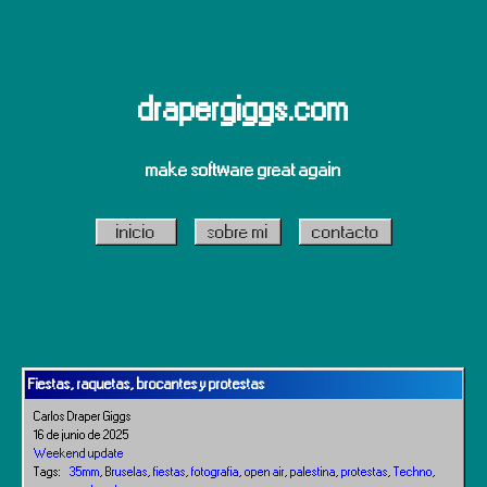
drapergiggs.com
make software great again
inicio
sobre mi
contacto
Fiestas, raquetas, brocantes y protestas
Carlos Draper Giggs
16 de junio de 2025
Weekend update
Tags:
35mm
,
Bruselas
,
fiestas
,
fotografia
,
open air
,
palestina
,
protestas
,
Techno
,