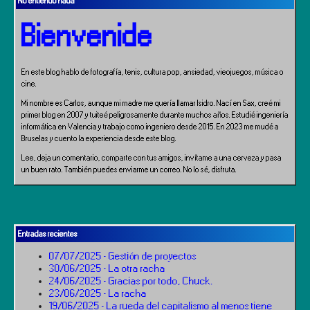
No entiendo nada
Bienvenide
En este blog hablo de fotografía, tenis, cultura pop, ansiedad, vieojuegos, música o
cine.
Mi nombre es Carlos, aunque mi madre me quería llamar Isidro. Nací en Sax, creé mi
primer blog en 2007 y tuiteé peligrosamente durante muchos años. Estudié ingeniería
informática en Valencia y trabajo como ingeniero desde 2015. En 2023 me mudé a
Bruselas y cuento la experiencia desde este blog.
Lee, deja un comentario, comparte con tus amigos, invítame a una cerveza y pasa
un buen rato. También puedes enviarme un correo. No lo sé, disfruta.
Entradas recientes
07/07/2025 - Gestión de proyectos
30/06/2025 - La otra racha
24/06/2025 - Gracias por todo, Chuck.
23/06/2025 - La racha
19/06/2025 - La rueda del capitalismo al menos tiene