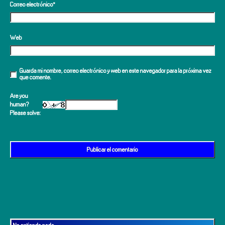
Correo electrónico
*
Web
Guarda mi nombre, correo electrónico y web en este navegador para la próxima vez
que comente.
Are you
human?
Please solve: