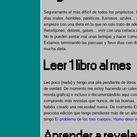
Seguramente el más difícil de todos los propósitos. 
días malos, horribles, patéticos, lluviosos, azules.
empiezo con una dieta en la que no solo trato de ad
Retortijones, dolores, gases... vivir con una celía
No te pueden sentar mal unas lentejas y hacer como
Estamos terminando las pascuas y llevo días con dol
mucha dieta.
Leer 1 libro al mes
Leo poco (nada) y tengo una pila pendiente de libros
de verdad. De momento me estoy haciendo un calendar
novela gráfica) e incluso ir documentándolo aquí com
comprando más revistas que nunca, de las buenas, i
habéis creado una necesidad nueva. De momento En
preciosa edición que tengo pendiente más de un año
tengo
El problema de los tres cuerpos
,
Homo deus
Aprender a revela