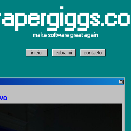
rapergiggs.c
make software great again
inicio
sobre mi
contacto
evo