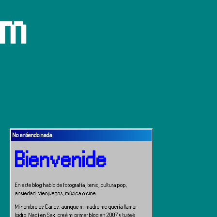
om
No entiendo nada
Bienvenide
En este blog hablo de fotografía, tenis, cultura pop,
ansiedad, vieojuegos, música o cine.
Mi nombre es Carlos, aunque mi madre me quería llamar
Isidro. Nací en Sax, creé mi primer blog en 2007 y tuiteé