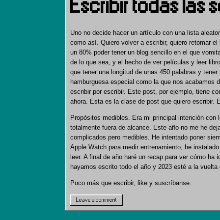
Escribir todas las
Uno no decide hacer un artículo con una lista aleato
como así. Quiero volver a escribir, quiero retomar 
un 80% poder tener un blog sencillo en el que vomita
de lo que sea, y el hecho de ver películas y leer libr
que tener una longitud de unas 450 palabras y tener
hamburguesa especial como la que nos acabamos 
escribir por escribir. Este post, por ejemplo, tiene c
ahora. Esta es la clase de post que quiero escribir. 
Propósitos medibles. Era mi principal intención con
totalmente fuera de alcance. Este año no me he dej
complicados pero medibles. He intentado poner siem
Apple Watch para medir entrenamiento, he instalado u
leer. A final de año haré un recap para ver cómo ha i
hayamos escrito todo el año y 2023 esté a la vuelta 
Poco más que escribir, like y suscríbanse.
Leave a comment