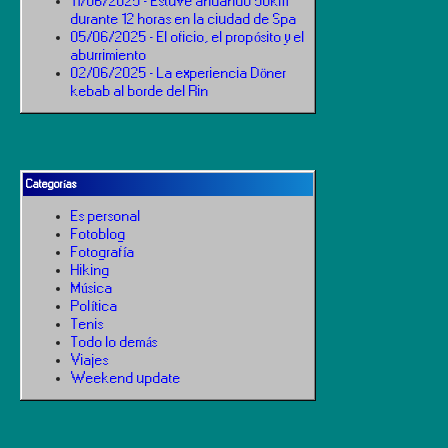
11/06/2025 - Estuve andando 50km
durante 12 horas en la ciudad de Spa
05/06/2025 - El oficio, el propósito y el
aburrimiento
02/06/2025 - La experiencia Döner
kebab al borde del Rin
Categorías
Es personal
Fotoblog
Fotografía
Hiking
Música
Política
Tenis
Todo lo demás
Viajes
Weekend update