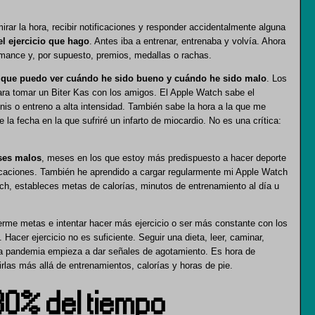
ar la hora, recibir notificaciones y responder accidentalmente alguna
el ejercicio que hago
. Antes iba a entrenar, entrenaba y volvía. Ahora
ormance y, por supuesto, premios, medallas o rachas.
l que puedo ver cuándo he sido bueno y cuándo he sido malo
. Los
ara tomar un Biter Kas con los amigos. El Apple Watch sabe el
nis o entreno a alta intensidad. También sabe la hora a la que me
la fecha en la que sufriré un infarto de miocardio. No es una crítica:
ses malos
, meses en los que estoy más predispuesto a hacer deporte
vacaciones. También he aprendido a cargar regularmente mi Apple Watch
tch, estableces metas de calorías, minutos de entrenamiento al día u
rme metas e intentar hacer más ejercicio o ser más constante con los
Hacer ejercicio no es suficiente. Seguir una dieta, leer, caminar,
La pandemia empieza a dar señales de agotamiento. Es hora de
rlas más allá de entrenamientos, calorías y horas de pie.
 80% del tiempo