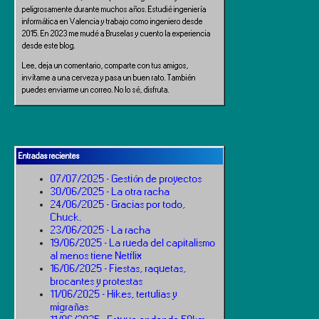
peligrosamente durante muchos años. Estudié ingeniería
informática en Valencia y trabajo como ingeniero desde
2015. En 2023 me mudé a Bruselas y cuento la experiencia
desde este blog.
Lee, deja un comentario, comparte con tus amigos,
invítame a una cerveza y pasa un buen rato. También
puedes enviarme un correo. No lo sé, disfruta.
Entradas recientes
07/07/2025 - Gestión de proyectos
30/06/2025 - La otra racha
24/06/2025 - Gracias por todo,
Chuck.
23/06/2025 - La racha
19/06/2025 - La rueda del capitalismo
al menos tiene Netflix
16/06/2025 - Fiestas, raquetas,
brocantes y protestas
11/06/2025 - Hikes, tertulias y
migrañas