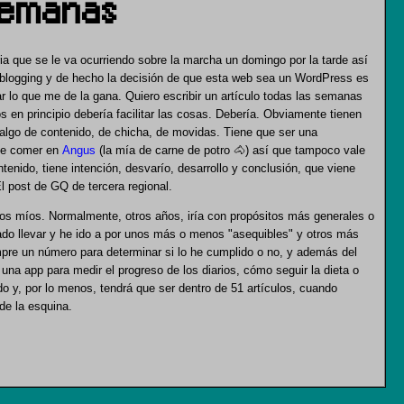
 semanas
ria que se le va ocurriendo sobre la marcha un domingo por la tarde así
el blogging y de hecho la decisión de que esta web sea un WordPress es
r lo que me de la gana. Quiero escribir un artículo todas las semanas
os en principio debería facilitar las cosas. Debería. Obviamente tienen
 algo de contenido, de chicha, de movidas. Tiene que ser una
de comer en
Angus
(la mía de carne de potro 🐴) así que tampoco vale
ontenido, tiene intención, desvarío, desarrollo y conclusión, que viene
El post de GQ de tercera regional.
 los míos. Normalmente, otros años, iría con propósitos más generales o
ado llevar y he ido a por unos más o menos "asequibles" y otros más
pre un número para determinar si lo he cumplido o no, y además del
na app para medir el progreso de los diarios, cómo seguir la dieta o
do y, por lo menos, tendrá que ser dentro de 51 artículos, cuando
de la esquina.