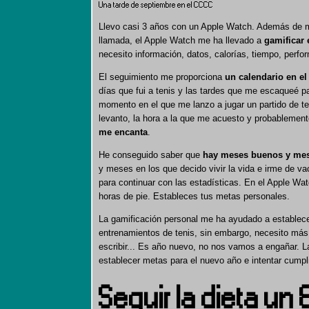
Una tarde de septiembre en el CCCC
Llevo casi 3 años con un Apple Watch. Además de mir
llamada, el Apple Watch me ha llevado a
gamificar 
necesito información, datos, calorías, tiempo, perf
El seguimiento me proporciona
un calendario en e
días que fui a tenis y las tardes que me escaqueé p
momento en el que me lanzo a jugar un partido de te
levanto, la hora a la que me acuesto y probablemente 
me encanta
.
He conseguido saber que
hay meses buenos y me
y meses en los que decido vivir la vida e irme de 
para continuar con las estadísticas. En el Apple Wa
horas de pie. Estableces tus metas personales.
La gamificación personal me ha ayudado a establece
entrenamientos de tenis, sin embargo, necesito más. 
escribir... Es año nuevo, no nos vamos a engañar. 
establecer metas para el nuevo año e intentar cumpli
Seguir la dieta un