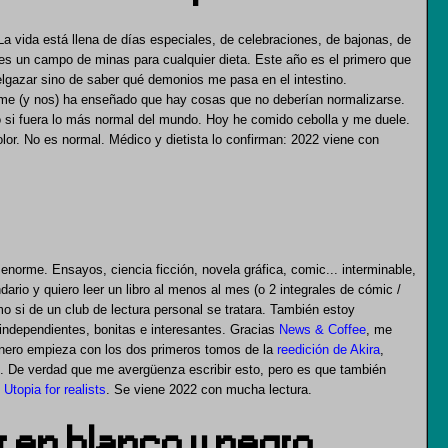
La vida está llena de días especiales, de celebraciones, de bajonas, de
.. es un campo de minas para cualquier dieta. Este año es el primero que
elgazar sino de saber qué demonios me pasa en el intestino.
ca me (y nos) ha enseñado que hay cosas que no deberían normalizarse.
 si fuera lo más normal del mundo. Hoy he comido cebolla y me duele.
or. No es normal. Médico y dietista lo confirman: 2022 viene con
 enorme. Ensayos, ciencia ficción, novela gráfica, comic... interminable,
io y quiero leer un libro al menos al mes (o 2 integrales de cómic /
o si de un club de lectura personal se tratara. También estoy
ndependientes, bonitas e interesantes. Gracias
News & Coffee
, me
ero empieza con los dos primeros tomos de la
reedición de Akira
,
. De verdad que me avergüenza escribir esto, pero es que también
o
Utopia for realists
. Se viene 2022 con mucha lectura.
r en blanco y negro