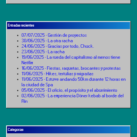
Entradas recientes
07/07/2025 - Gestión de proyectos
30/06/2025 - La otra racha
24/06/2025 - Gracias por todo, Chuck.
23/06/2025 - La racha
19/06/2025 - La rueda del capitalismo al menos tiene
Netflix
16/06/2025 - Fiestas, raquetas, brocantes y protestas
11/06/2025 - Hikes, tertulias y migrañas
11/06/2025 - Estuve andando 50km durante 12 horas en
la ciudad de Spa
05/06/2025 - El oficio, el propósito y el aburrimiento
02/06/2025 - La experiencia Döner kebab al borde del
Rin
Categorías