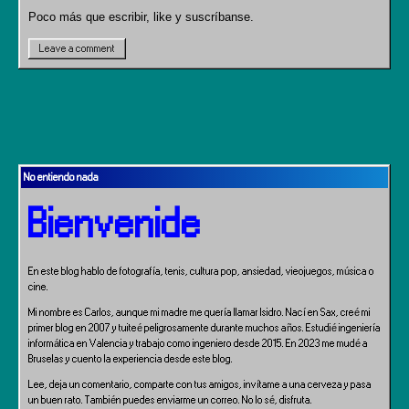
Poco más que escribir, like y suscríbanse.
Leave a comment
No entiendo nada
Bienvenide
En este blog hablo de fotografía, tenis, cultura pop, ansiedad, vieojuegos, música o
cine.
Mi nombre es Carlos, aunque mi madre me quería llamar Isidro. Nací en Sax, creé mi
primer blog en 2007 y tuiteé peligrosamente durante muchos años. Estudié ingeniería
informática en Valencia y trabajo como ingeniero desde 2015. En 2023 me mudé a
Bruselas y cuento la experiencia desde este blog.
Lee, deja un comentario, comparte con tus amigos, invítame a una cerveza y pasa
un buen rato. También puedes enviarme un correo. No lo sé, disfruta.