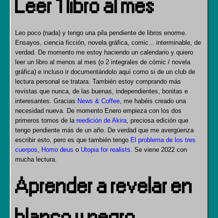
Leer 1 libro al mes
Leo poco (nada) y tengo una pila pendiente de libros enorme.
Ensayos, ciencia ficción, novela gráfica, comic... interminable, de
verdad. De momento me estoy haciendo un calendario y quiero
leer un libro al menos al mes (o 2 integrales de cómic / novela
gráfica) e incluso ir documentándolo aquí como si de un club de
lectura personal se tratara. También estoy comprando más
revistas que nunca, de las buenas, independientes, bonitas e
interesantes. Gracias
News & Coffee
, me habéis creado una
necesidad nueva. De momento Enero empieza con los dos
primeros tomos de la
reedición de Akira
, preciosa edición que
tengo pendiente más de un año. De verdad que me avergüenza
escribir esto, pero es que también tengo
El problema de los tres
cuerpos
,
Homo deus
o
Utopia for realists
. Se viene 2022 con
mucha lectura.
Aprender a revelar en
blanco y negro