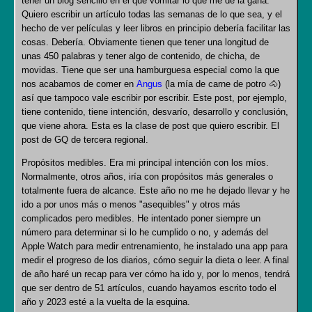
tener un blog sencillo en el que vomitar lo que me de la gana.
Quiero escribir un artículo todas las semanas de lo que sea, y el
hecho de ver películas y leer libros en principio debería facilitar las
cosas. Debería. Obviamente tienen que tener una longitud de
unas 450 palabras y tener algo de contenido, de chicha, de
movidas. Tiene que ser una hamburguesa especial como la que
nos acabamos de comer en
Angus
(la mía de carne de potro 🐴)
así que tampoco vale escribir por escribir. Este post, por ejemplo,
tiene contenido, tiene intención, desvarío, desarrollo y conclusión,
que viene ahora. Esta es la clase de post que quiero escribir. El
post de GQ de tercera regional.
Propósitos medibles. Era mi principal intención con los míos.
Normalmente, otros años, iría con propósitos más generales o
totalmente fuera de alcance. Este año no me he dejado llevar y he
ido a por unos más o menos "asequibles" y otros más
complicados pero medibles. He intentado poner siempre un
número para determinar si lo he cumplido o no, y además del
Apple Watch para medir entrenamiento, he instalado una app para
medir el progreso de los diarios, cómo seguir la dieta o leer. A final
de año haré un recap para ver cómo ha ido y, por lo menos, tendrá
que ser dentro de 51 artículos, cuando hayamos escrito todo el
año y 2023 esté a la vuelta de la esquina.