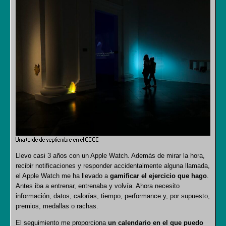
Una tarde de septiembre en el CCCC
Llevo casi 3 años con un Apple Watch. Además de mirar la hora,
recibir notificaciones y responder accidentalmente alguna llamada,
el Apple Watch me ha llevado a
gamificar el ejercicio que hago
.
Antes iba a entrenar, entrenaba y volvía. Ahora necesito
información, datos, calorías, tiempo, performance y, por supuesto,
premios, medallas o rachas.
El seguimiento me proporciona
un calendario en el que puedo