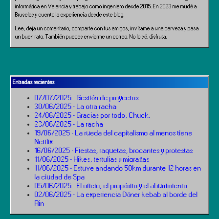
informática en Valencia y trabajo como ingeniero desde 2015. En 2023 me mudé a
Bruselas y cuento la experiencia desde este blog.
Lee, deja un comentario, comparte con tus amigos, invítame a una cerveza y pasa
un buen rato. También puedes enviarme un correo. No lo sé, disfruta.
Entradas recientes
07/07/2025 - Gestión de proyectos
30/06/2025 - La otra racha
24/06/2025 - Gracias por todo, Chuck.
23/06/2025 - La racha
19/06/2025 - La rueda del capitalismo al menos tiene
Netflix
16/06/2025 - Fiestas, raquetas, brocantes y protestas
11/06/2025 - Hikes, tertulias y migrañas
11/06/2025 - Estuve andando 50km durante 12 horas en
la ciudad de Spa
05/06/2025 - El oficio, el propósito y el aburrimiento
02/06/2025 - La experiencia Döner kebab al borde del
Rin