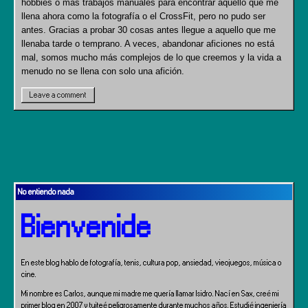
hobbies o más trabajos manuales para encontrar aquello que me
llena ahora como la fotografía o el CrossFit, pero no pudo ser
antes. Gracias a probar 30 cosas antes llegue a aquello que me
llenaba tarde o temprano. A veces, abandonar aficiones no está
mal, somos mucho más complejos de lo que creemos y la vida a
menudo no se llena con solo una afición.
Leave a comment
No entiendo nada
Bienvenide
En este blog hablo de fotografía, tenis, cultura pop, ansiedad, vieojuegos, música o
cine.
Mi nombre es Carlos, aunque mi madre me quería llamar Isidro. Nací en Sax, creé mi
primer blog en 2007 y tuiteé peligrosamente durante muchos años. Estudié ingeniería