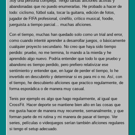
Soy una persona compleja. Tengo tantas aficiones activas y
abandonadas que no puedo enumerarlas. He probado a hacer de
todo: ciclismo, fútbol sala, tocar la guitarra, edición de fotos,
jugador de FIFA profesional, cinéfilo, crítico musical, foodie,
juerguista a tiempo parcial… muchas aficiones.
Con el tiempo, muchas han quedado solo como un trial and error,
como cuando intenté aprender a desarrollar juegos, o básicamente
cualquier proyecto secundario. No creo que haya sido tiempo
perdido: pruebo, no me termina, lo mando a la mierda y he
aprendido algo nuevo. Podría entender que todo lo que pruebo y
abandono es tiempo perdido, pero prefiero relativizar ese
sentimiento y entender que, en lugar de perder el tiempo, lo he
invertido en descubrirlo y determinar si es para mi o no. Así, con
el tiempo, he descubierto aficiones que practico regularmente, de
forma esporádica o de manera muy casual.
Tenis por ejemplo es algo que hago regularmente, al igual que
CrossFit. Hacer deporte se mantiene bien alto en las cosas que
me gusta hacer de manera muy recurrente, semanalmente, y que
forman parte de mi rutina y mi manera de pasar el tiempo. Ver
series, películas o videojuegos serían también aficiones regulares
si tengo el setup adecuado.