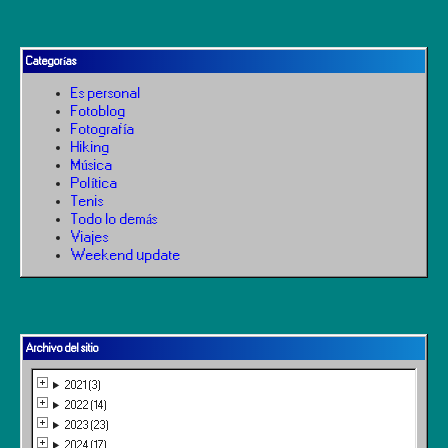
Categorías
Es personal
Fotoblog
Fotografía
Hiking
Música
Política
Tenis
Todo lo demás
Viajes
Weekend update
Archivo del sitio
2021 (3)
2022 (14)
2023 (23)
2024 (17)