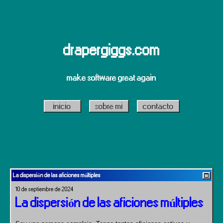
drapergiggs.com
make software great again
inicio
sobre mi
contacto
La dispersión de las aficiones múltiples
10 de septiembre de 2024
La dispersión de las aficiones múltiples