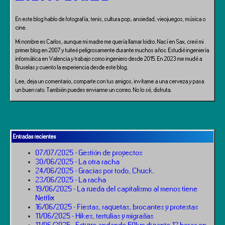
En este blog hablo de fotografía, tenis, cultura pop, ansiedad, vieojuegos, música o
cine.
Mi nombre es Carlos, aunque mi madre me quería llamar Isidro. Nací en Sax, creé mi
primer blog en 2007 y tuiteé peligrosamente durante muchos años. Estudié ingeniería
informática en Valencia y trabajo como ingeniero desde 2015. En 2023 me mudé a
Bruselas y cuento la experiencia desde este blog.
Lee, deja un comentario, comparte con tus amigos, invítame a una cerveza y pasa
un buen rato. También puedes enviarme un correo. No lo sé, disfruta.
Entradas recientes
07/07/2025 - Gestión de proyectos
30/06/2025 - La otra racha
24/06/2025 - Gracias por todo, Chuck.
23/06/2025 - La racha
19/06/2025 - La rueda del capitalismo al menos tiene
Netflix
16/06/2025 - Fiestas, raquetas, brocantes y protestas
11/06/2025 - Hikes, tertulias y migrañas
11/06/2025 - Estuve andando 50km durante 12 horas en