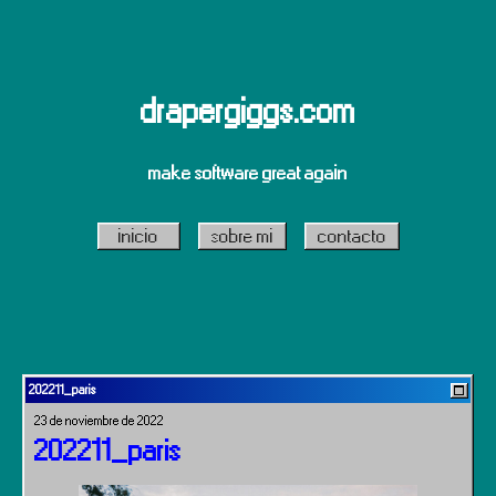
drapergiggs.com
make software great again
inicio
sobre mi
contacto
202211_paris
23 de noviembre de 2022
202211_paris