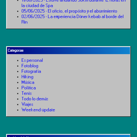
la ciudad de Spa
05/06/2025 - El oficio, el propósito y el aburrimiento
02/06/2025 - La experiencia Döner kebab al borde del
Rin
Categorías
Es personal
Fotoblog
Fotografía
Hiking
Música
Política
Tenis
Todo lo demás
Viajes
Weekend update