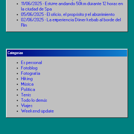
11/06/2025 - Estuve andando 50km durante 12 horas en
la ciudad de Spa
05/06/2025 - El oficio, el propósito y el aburrimiento
02/06/2025 - La experiencia Döner kebab al borde del
Rin
Categorías
Es personal
Fotoblog
Fotografía
Hiking
Música
Política
Tenis
Todo lo demás
Viajes
Weekend update