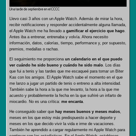
Una tarde de septiembre en el CCCC
Llevo casi 3 años con un Apple Watch. Además de mirar la hora,
recibir notificaciones y responder accidentalmente alguna llamada,
el Apple Watch me ha llevado a
gamificar el ejercicio que hago
.
Antes iba a entrenar, entrenaba y volvía. Ahora necesito
información, datos, calorías, tiempo, performance y, por supuesto,
premios, medallas o rachas.
El seguimiento me proporciona
un calendario en el que puedo
ver cuándo he sido bueno y cuándo he sido malo
. Los días
que fui a tenis y las tardes que me escaqueé para tomar un Biter
Kas con los amigos. El Apple Watch sabe el momento en el que
me lanzo a jugar un partido de tenis o entreno a alta intensidad.
También sabe la hora a la que me levanto, la hora a la que me
acuesto y probablemente la fecha en la que sufriré un infarto de
miocardio. No es una crítica:
me encanta
.
He conseguido saber que
hay meses buenos y meses malos
,
meses en los que estoy más predispuesto a hacer deporte y
meses en los que decido vivir la vida e irme de vacaciones.
También he aprendido a cargar regularmente mi Apple Watch para
continuar con las estadísticas. En el Apple Watch, estableces