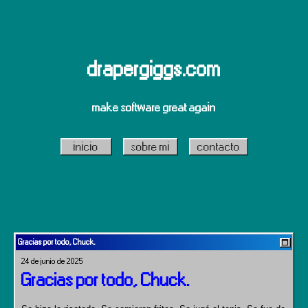
drapergiggs.com
make software great again
inicio
sobre mi
contacto
Gracias por todo, Chuck.
24 de junio de 2025
Gracias por todo, Chuck.