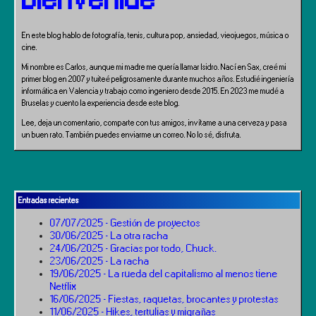
En este blog hablo de fotografía, tenis, cultura pop, ansiedad, vieojuegos, música o
cine.
Mi nombre es Carlos, aunque mi madre me quería llamar Isidro. Nací en Sax, creé mi
primer blog en 2007 y tuiteé peligrosamente durante muchos años. Estudié ingeniería
informática en Valencia y trabajo como ingeniero desde 2015. En 2023 me mudé a
Bruselas y cuento la experiencia desde este blog.
Lee, deja un comentario, comparte con tus amigos, invítame a una cerveza y pasa
un buen rato. También puedes enviarme un correo. No lo sé, disfruta.
Entradas recientes
07/07/2025 - Gestión de proyectos
30/06/2025 - La otra racha
24/06/2025 - Gracias por todo, Chuck.
23/06/2025 - La racha
19/06/2025 - La rueda del capitalismo al menos tiene
Netflix
16/06/2025 - Fiestas, raquetas, brocantes y protestas
11/06/2025 - Hikes, tertulias y migrañas