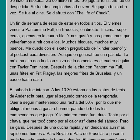
Se hizo la risotada. Se comieron frites. Se jugó al tenis. Se fue de
despedida. Se fue de cumpleaños a Leuven. Se jugó a tenis otra
vez. Se fue al cine. Se disfrutó con "The life of Chuck".
Un fin de semana de esos de estar en todos sitios. El viernes
vimos a Pantomima Full, en Bruselas, en directo. Encima, super
cerca, apenas en la cuarta fila. Y nos gustó y nos prometimos que
volveríamos a reir con ellos. Muchos bloques, muchos muy
buenos. Me quedo con el sketch pregrabado de "kinder bueno" y
el podcast para divorciers. Aunque en general fue una pasada. La
próxima cita con la diosa shiva de la comedia es el cuatro de julio
con Taylor Tomlinson. Después de la cita con Pantomima Full,
unas frites en Frit Flagey, las mejores frites de Bruselas, y un
paseo hasta casa.
El sábado fue intenso. A las 10:30 estaba en las pistas de tenis
de Anderlecht para jugar el segundo torneo de la temporada.
Quería seguir manteniendo una racha del 50%, por lo que me
obligo al menos a ganar el primer partido de todos los
campeonatos que juego. Y la primera ronda fue: dura. Tanto por el
chaval que me tocó como por el calor asfixiante del sábado. Pero
se ganó. Después de una ducha rápida y un descanso aun más
rápido nos fuimos a Parc Royale o Parc de Bruselas a pasar la
tarde leyendo, haciendo fotos y demás. El tiempo acompañaba y