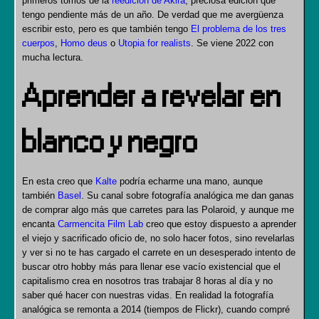
primeros tomos de la
reedición de Akira
, preciosa edición que
tengo pendiente más de un año. De verdad que me avergüenza
escribir esto, pero es que también tengo
El problema de los tres
cuerpos
,
Homo deus
o
Utopia for realists
. Se viene 2022 con
mucha lectura.
Aprender a revelar en
blanco y negro
En esta creo que
Kalte
podría echarme una mano, aunque
también
Basel
. Su canal sobre fotografía analógica me dan ganas
de comprar algo más que carretes para las Polaroid, y aunque me
encanta
Carmencita Film Lab
creo que estoy dispuesto a aprender
el viejo y sacrificado oficio de, no solo hacer fotos, sino revelarlas
y ver si no te has cargado el carrete en un desesperado intento de
buscar otro hobby más para llenar ese vacío existencial que el
capitalismo crea en nosotros tras trabajar 8 horas al día y no
saber qué hacer con nuestras vidas. En realidad la fotografía
analógica se remonta a 2014 (tiempos de Flickr), cuando compré