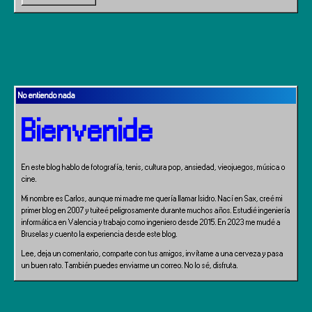
No entiendo nada
Bienvenide
En este blog hablo de fotografía, tenis, cultura pop, ansiedad, vieojuegos, música o
cine.
Mi nombre es Carlos, aunque mi madre me quería llamar Isidro. Nací en Sax, creé mi
primer blog en 2007 y tuiteé peligrosamente durante muchos años. Estudié ingeniería
informática en Valencia y trabajo como ingeniero desde 2015. En 2023 me mudé a
Bruselas y cuento la experiencia desde este blog.
Lee, deja un comentario, comparte con tus amigos, invítame a una cerveza y pasa
un buen rato. También puedes enviarme un correo. No lo sé, disfruta.