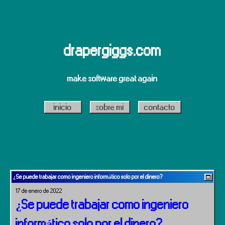
drapergiggs.com
make software great again
inicio
sobre mi
contacto
¿Se puede trabajar como ingeniero informático solo por el dinero?
17 de enero de 2022
¿Se puede trabajar como ingeniero
informático solo por el dinero?