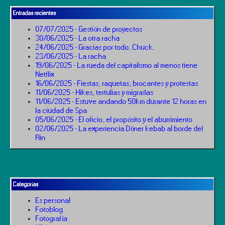
Entradas recientes
07/07/2025 - Gestión de proyectos
30/06/2025 - La otra racha
24/06/2025 - Gracias por todo, Chuck.
23/06/2025 - La racha
19/06/2025 - La rueda del capitalismo al menos tiene
Netflix
16/06/2025 - Fiestas, raquetas, brocantes y protestas
11/06/2025 - Hikes, tertulias y migrañas
11/06/2025 - Estuve andando 50km durante 12 horas en
la ciudad de Spa
05/06/2025 - El oficio, el propósito y el aburrimiento
02/06/2025 - La experiencia Döner kebab al borde del
Rin
Categorías
Es personal
Fotoblog
Fotografía