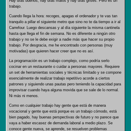
Hay días buenos, hay días malos y hay días grises. Pero es un
trabajo.
Cuando llega la hora: recoges, apagas el ordenador y te vas tan
tranquilo a pillar el siguiente metro que sino no te da tiempo a ir al
Carrefour. Luego descansas y al día siguiente la misma cantinela
hasta que llega el fin de semana. No es diferente a ningún otro
trabajo y no se le debe exigir a nadie más que hacer su propio
trabajo. Por desgracia, me he encontrado con personas (muy
motivadas) que quieren hacer creer que no es así.
La programación es un trabajo complejo, como podría serlo
cocinar en un restaurante o cuidar a personas mayores. Requiere
un set de herramientas sociales y técnicas limitado y se compone
esencialmente de realizar trabajo repetitivo acorde a ciertos
patrones y siguiendo unas pautas pero teniendo la capacidad para
improvisar cuando haya alguna movida que se sale de lo normal.
Ni más ni menos.
Como en cualquier trabajo hay gente que está de manera
vocacional y gente que está porque es un trabajo cómodo, está
bien pagado, hay buenas perspectivas de futuro y no parece que
vaya a haber escasez de demanda laboral a medio plazo. Se
conoce gente nueva, se aprende, se resuelven problemas