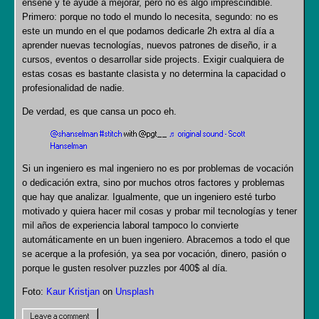
enseñe y te ayude a mejorar, pero no es algo imprescindible.
Primero: porque no todo el mundo lo necesita, segundo: no es
este un mundo en el que podamos dedicarle 2h extra al día a
aprender nuevas tecnologías, nuevos patrones de diseño, ir a
cursos, eventos o desarrollar side projects. Exigir cualquiera de
estas cosas es bastante clasista y no determina la capacidad o
profesionalidad de nadie.
De verdad, es que cansa un poco eh.
@shanselman
#stitch
with @pgt__
♬ original sound - Scott
Hanselman
Si un ingeniero es mal ingeniero no es por problemas de vocación
o dedicación extra, sino por muchos otros factores y problemas
que hay que analizar. Igualmente, que un ingeniero esté turbo
motivado y quiera hacer mil cosas y probar mil tecnologías y tener
mil años de experiencia laboral tampoco lo convierte
automáticamente en un buen ingeniero. Abracemos a todo el que
se acerque a la profesión, ya sea por vocación, dinero, pasión o
porque le gusten resolver puzzles por 400$ al día.
Foto:
Kaur Kristjan
on
Unsplash
Leave a comment