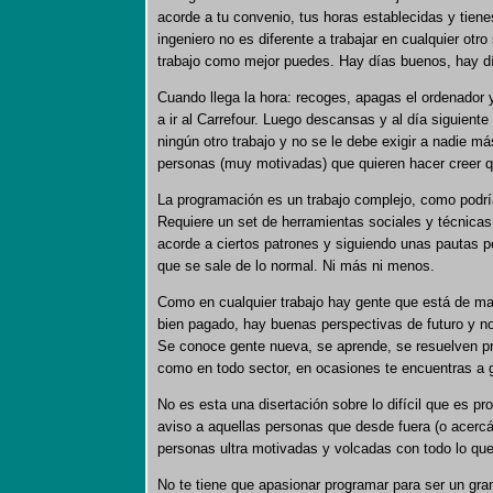
acorde a tu convenio, tus horas establecidas y tie
ingeniero no es diferente a trabajar en cualquier otro
trabajo como mejor puedes. Hay días buenos, hay dí
Cuando llega la hora: recoges, apagas el ordenador y 
a ir al Carrefour. Luego descansas y al día siguiente
ningún otro trabajo y no se le debe exigir a nadie m
personas (muy motivadas) que quieren hacer creer q
La programación es un trabajo complejo, como podrí
Requiere un set de herramientas sociales y técnicas 
acorde a ciertos patrones y siguiendo unas pautas 
que se sale de lo normal. Ni más ni menos.
Como en cualquier trabajo hay gente que está de ma
bien pagado, hay buenas perspectivas de futuro y n
Se conoce gente nueva, se aprende, se resuelven pr
como en todo sector, en ocasiones te encuentras a ge
No es esta una disertación sobre lo difícil que es p
aviso a aquellas personas que desde fuera (o acerc
personas ultra motivadas y volcadas con todo lo que 
No te tiene que apasionar programar para ser un gran 