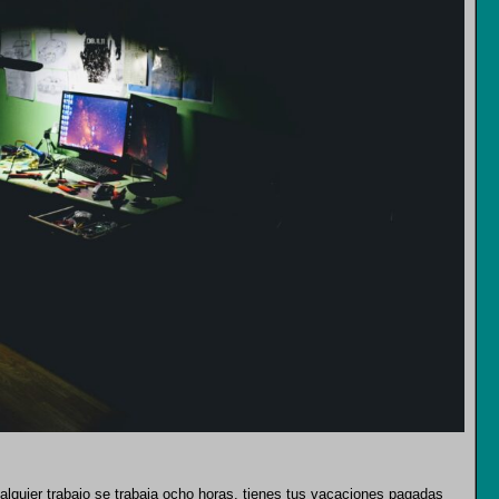
alquier trabajo se trabaja ocho horas, tienes tus vacaciones pagadas