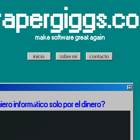
rapergiggs.c
make software great again
inicio
sobre mi
contacto
ero informático solo por el dinero?