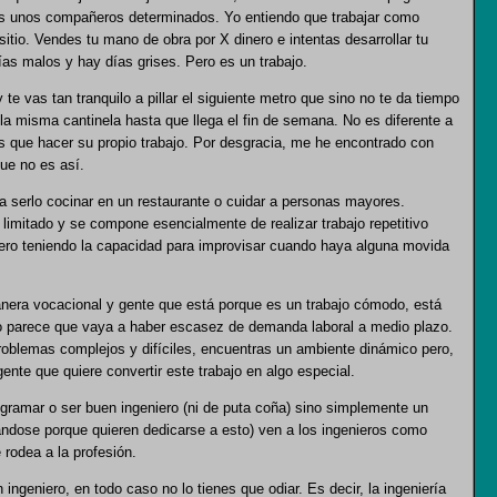
nes unos compañeros determinados. Yo entiendo que trabajar como
 sitio. Vendes tu mano de obra por X dinero e intentas desarrollar tu
as malos y hay días grises. Pero es un trabajo.
te vas tan tranquilo a pillar el siguiente metro que sino no te da tiempo
 la misma cantinela hasta que llega el fin de semana. No es diferente a
ás que hacer su propio trabajo. Por desgracia, me he encontrado con
ue no es así.
a serlo cocinar en un restaurante o cuidar a personas mayores.
limitado y se compone esencialmente de realizar trabajo repetitivo
pero teniendo la capacidad para improvisar cuando haya alguna movida
nera vocacional y gente que está porque es un trabajo cómodo, está
o parece que vaya a haber escasez de demanda laboral a medio plazo.
oblemas complejos y difíciles, encuentras un ambiente dinámico pero,
nte que quiere convertir este trabajo en algo especial.
rogramar o ser buen ingeniero (ni de puta coña) sino simplemente un
ándose porque quieren dedicarse a esto) ven a los ingenieros como
rodea a la profesión.
ingeniero, en todo caso no lo tienes que odiar. Es decir, la ingeniería