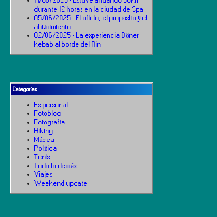
11/06/2025 - Estuve andando 50km
durante 12 horas en la ciudad de Spa
05/06/2025 - El oficio, el propósito y el
aburrimiento
02/06/2025 - La experiencia Döner
kebab al borde del Rin
Categorías
Es personal
Fotoblog
Fotografía
Hiking
Música
Política
Tenis
Todo lo demás
Viajes
Weekend update