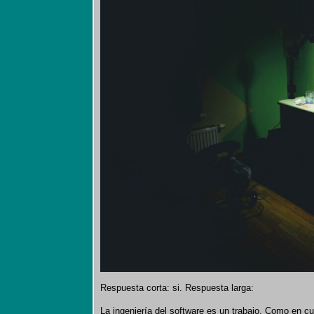
Respuesta corta: si. Respuesta larga:
La ingeniería del software es un trabajo. Como en cu