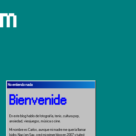
om
No entiendo nada
Bienvenide
En este blog hablo de fotografía, tenis, cultura pop,
ansiedad, vieojuegos, música o cine.
Mi nombre es Carlos, aunque mi madre me quería llamar
Isidro. Nací en Sax, creé mi primer blog en 2007 y tuiteé