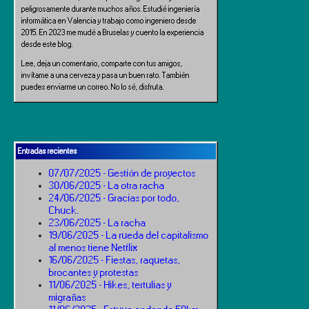
peligrosamente durante muchos años. Estudié ingeniería
informática en Valencia y trabajo como ingeniero desde
2015. En 2023 me mudé a Bruselas y cuento la experiencia
desde este blog.
Lee, deja un comentario, comparte con tus amigos,
invítame a una cerveza y pasa un buen rato. También
puedes enviarme un correo. No lo sé, disfruta.
Entradas recientes
07/07/2025 - Gestión de proyectos
30/06/2025 - La otra racha
24/06/2025 - Gracias por todo,
Chuck.
23/06/2025 - La racha
19/06/2025 - La rueda del capitalismo
al menos tiene Netflix
16/06/2025 - Fiestas, raquetas,
brocantes y protestas
11/06/2025 - Hikes, tertulias y
migrañas