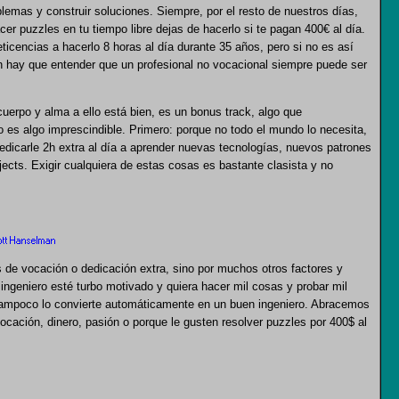
blemas y construir soluciones. Siempre, por el resto de nuestros días,
r puzzles en tu tiempo libre dejas de hacerlo si te pagan 400€ al día.
ticencias a hacerlo 8 horas al día durante 35 años, pero si no es así
n hay que entender que un profesional no vocacional siempre puede ser
uerpo y alma a ello está bien, es un bonus track, algo que
 es algo imprescindible. Primero: porque no todo el mundo lo necesita,
icarle 2h extra al día a aprender nuevas tecnologías, nuevos patrones
ojects. Exigir cualquiera de estas cosas es bastante clasista y no
cott Hanselman
s de vocación o dedicación extra, sino por muchos otros factores y
ingeniero esté turbo motivado y quiera hacer mil cosas y probar mil
l tampoco lo convierte automáticamente en un buen ingeniero. Abracemos
vocación, dinero, pasión o porque le gusten resolver puzzles por 400$ al