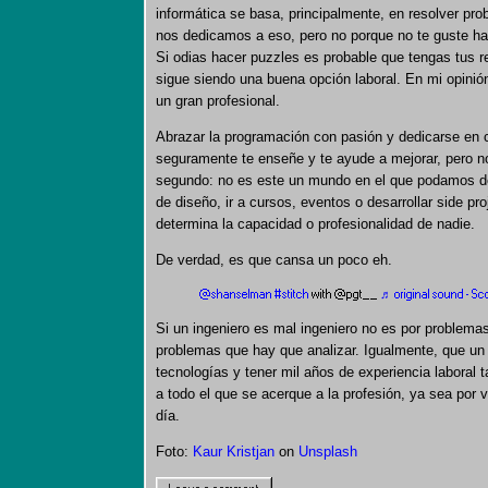
informática se basa, principalmente, en resolver pro
nos dedicamos a eso, pero no porque no te guste hace
Si odias hacer puzzles es probable que tengas tus re
sigue siendo una buena opción laboral. En mi opinió
un gran profesional.
Abrazar la programación con pasión y dedicarse en c
seguramente te enseñe y te ayude a mejorar, pero no
segundo: no es este un mundo en el que podamos ded
de diseño, ir a cursos, eventos o desarrollar side pr
determina la capacidad o profesionalidad de nadie.
De verdad, es que cansa un poco eh.
@shanselman
#stitch
with @pgt__
♬ original sound - S
Si un ingeniero es mal ingeniero no es por problema
problemas que hay que analizar. Igualmente, que un 
tecnologías y tener mil años de experiencia labora
a todo el que se acerque a la profesión, ya sea por 
día.
Foto:
Kaur Kristjan
on
Unsplash